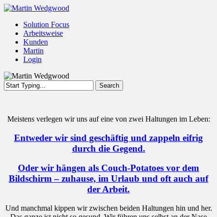
Skip
to
Menu
Solution Focus
main
Arbeitsweise
content
Kunden
Martin
Login
Search
Close
Search
Meistens verlegen wir uns auf eine von zwei Haltungen im Leben:
Entweder wir sind geschäftig und zappeln eifrig
durch die Gegend.
Oder wir hängen als Couch-Potatoes vor dem
Bildschirm – zuhause, im Urlaub und oft auch auf
der Arbeit.
Und manchmal kippen wir zwischen beiden Haltungen hin und her.
Das ganze ist nicht so gesund. Wir führen uns selbst an der Nase