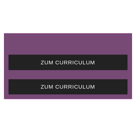
Skip
to
main
content
ZUM CURRICULUM
ZUM CURRICULUM