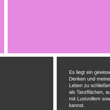
Es liegt ein gewis
Denken und meinen
Leben zu schließe
als Tanzflächen, a
mit Lustvollem so
kannst.