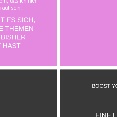
em, das ich hier
raut sein.
T ES SICH,
IE THEMEN
 BISHER
 HAST
BOOST Y
EINE 