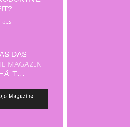
IT?
r das
WAS DAS
NE MAGAZIN
 HÄLT…
ojo Magazine