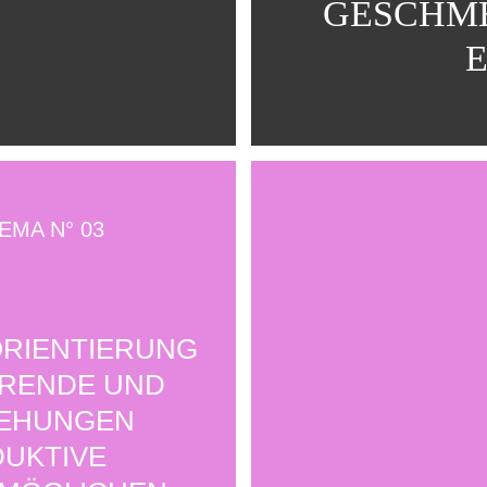
GESCHME
MA N° 03
RIENTIERUNG
ERENDE UND
IEHUNGEN
DUKTIVE