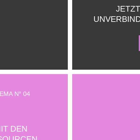
JETZ
UNVERBIN
MA N° 04
MIT DEN
SOURCEN