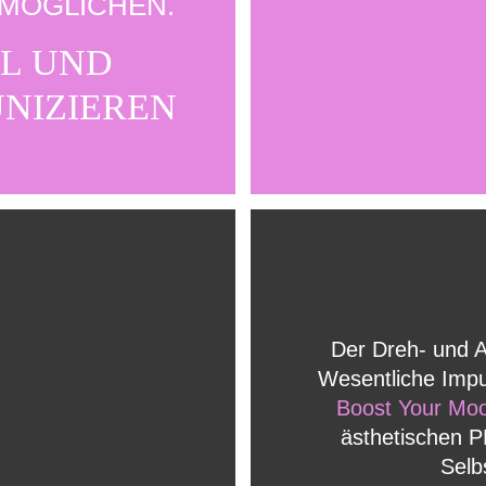
MÖGLICHEN.
L UND
NIZIEREN
Der Dreh- und 
Wesentliche Imp
Boost Your Mo
ästhetischen 
Selb