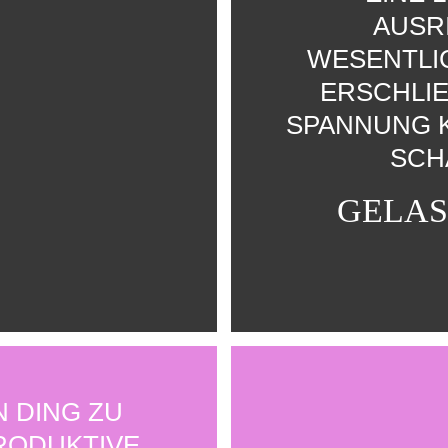
AUSR
WESENTLI
ERSCHLIE
PANNUNG KU
CHA
GELAS
N DING ZU
RODUKTIVE