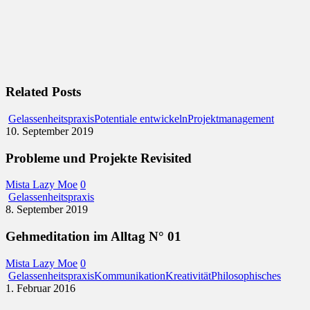
Related Posts
Problem
Gelassenheitspraxis
Potentiale entwickeln
Projektmanagement
und
10. September 2019
Projekte
Revisite
Probleme und Projekte Revisited
Mista Lazy Moe
0
Gehmeditation
Gelassenheitspraxis
im
8. September 2019
Alltag
N°
Gehmeditation im Alltag N° 01
01
Mista Lazy Moe
0
Ich
Gelassenheitspraxis
Kommunikation
Kreativität
Philosophisches
könnt’
1. Februar 2016
mich