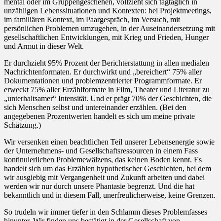
mental oder im Gruppengeschehen, vollzieht sich tagtäglich in
unzähligen Lebenssituationen und Kontexten: bei Projektmeetings,
im familiären Kontext, im Paargespräch, im Versuch, mit
persönlichen Problemen umzugehen, in der Auseinandersetzung mit
gesellschaftlichen Entwicklungen, mit Krieg und Frieden, Hunger
und Armut in dieser Welt.
Er durchzieht 95% Prozent der Berichterstattung in allen medialen
Nachrichtenformaten. Er durchwirkt und „bereichert“ 75% aller
Dokumentationen und problemzentrierter Programmformate. Er
erweckt 75% aller Erzählformate in Film, Theater und Literatur zu
„unterhaltsamer“ Intensität. Und er prägt 70% der Geschichten, die
sich Menschen selbst und untereinander erzählen. (Bei den
angegebenen Prozentwerten handelt es sich um meine private
Schätzung.)
Wir versenken einen beachtlichen Teil unserer Lebensenergie sowie
der Unternehmens- und Gesellschaftsressourcen in einem Fass
kontinuierlichen Problemewälzens, das keinen Boden kennt. Es
handelt sich um das Erzählen hypothetischer Geschichten, bei dem
wir ausgiebig mit Vergangenheit und Zukunft arbeiten und dabei
werden wir nur durch unsere Phantasie begrenzt. Und die hat
bekanntlich und in diesem Fall, unerfreulicherweise, keine Grenzen.
S
o trudeln wir immer tiefer in den Schlamm dieses Problemfasses
hinunter. Wir finden uns bestätigt in der Gesellschaft von