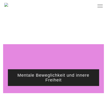
Skip
Men
to
main
content
Mentale Beweglichkeit und innere
Freiheit