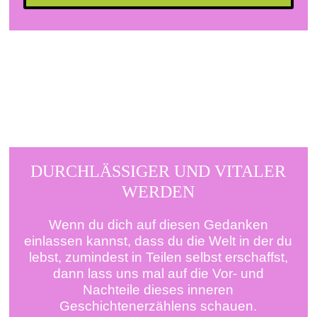
DURCHLÄSSIGER UND VITALER
WERDEN
Wenn du dich auf diesen Gedanken
einlassen kannst, dass du die Welt in der du
lebst, zumindest in Teilen selbst erschaffst,
dann lass uns mal auf die Vor- und
Nachteile dieses inneren
Geschichtenerzählens schauen.