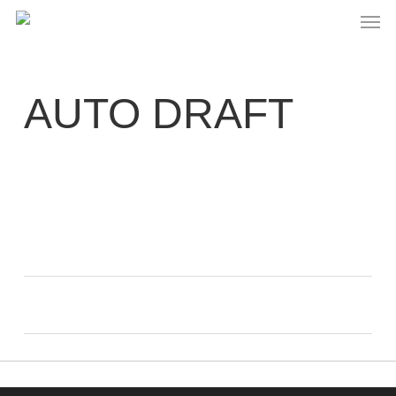
Skip
Men
to
main
content
AUTO DRAFT