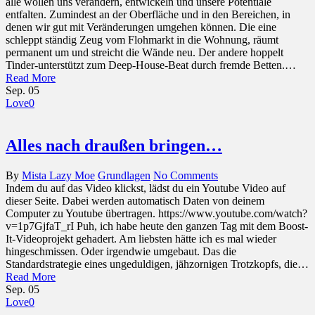
alle wollen uns verändern, entwickeln und unsere Potentiale
entfalten. Zumindest an der Oberfläche und in den Bereichen, in
denen wir gut mit Veränderungen umgehen können. Die eine
schleppt ständig Zeug vom Flohmarkt in die Wohnung, räumt
permanent um und streicht die Wände neu. Der andere hoppelt
Tinder-unterstützt zum Deep-House-Beat durch fremde Betten.…
Read More
Sep.
05
Love
0
Alles nach draußen bringen…
By
Mista Lazy Moe
Grundlagen
No Comments
Indem du auf das Video klickst, lädst du ein Youtube Video auf
dieser Seite. Dabei werden automatisch Daten von deinem
Computer zu Youtube übertragen. https://www.youtube.com/watch?
v=1p7GjfaT_rI Puh, ich habe heute den ganzen Tag mit dem Boost-
It-Videoprojekt gehadert. Am liebsten hätte ich es mal wieder
hingeschmissen. Oder irgendwie umgebaut. Das die
Standardstrategie eines ungeduldigen, jähzornigen Trotzkopfs, die…
Read More
Sep.
05
Love
0