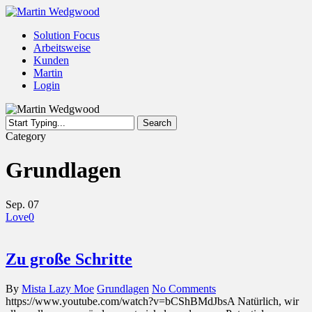
Skip
to
Menu
Solution Focus
main
Arbeitsweise
content
Kunden
Martin
Login
Search
Close
Category
Search
Grundlagen
Sep.
07
Love
0
Zu große Schritte
By
Mista Lazy Moe
Grundlagen
No Comments
https://www.youtube.com/watch?v=bCShBMdJbsA Natürlich, wir