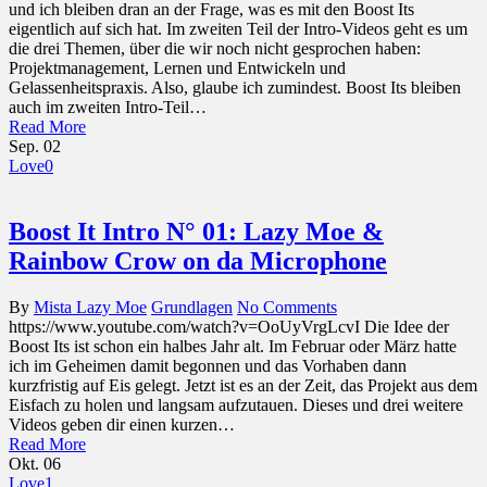
und ich bleiben dran an der Frage, was es mit den Boost Its
eigentlich auf sich hat. Im zweiten Teil der Intro-Videos geht es um
die drei Themen, über die wir noch nicht gesprochen haben:
Projektmanagement, Lernen und Entwickeln und
Gelassenheitspraxis. Also, glaube ich zumindest. Boost Its bleiben
auch im zweiten Intro-Teil…
Read More
Sep.
02
Love
0
Boost It Intro N° 01: Lazy Moe &
Rainbow Crow on da Microphone
By
Mista Lazy Moe
Grundlagen
No Comments
https://www.youtube.com/watch?v=OoUyVrgLcvI Die Idee der
Boost Its ist schon ein halbes Jahr alt. Im Februar oder März hatte
ich im Geheimen damit begonnen und das Vorhaben dann
kurzfristig auf Eis gelegt. Jetzt ist es an der Zeit, das Projekt aus dem
Eisfach zu holen und langsam aufzutauen. Dieses und drei weitere
Videos geben dir einen kurzen…
Read More
Okt.
06
Love
1