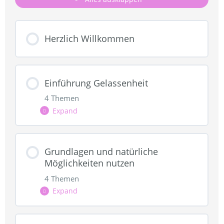
Herzlich Willkommen
Einführung Gelassenheit
4 Themen
Expand
Lektion Content
Grundlagen und natürliche
Möglichkeiten nutzen
0% COMPLETE
0/4 Steps
4 Themen
Expand
Das Yerkes Dodson Gesetz
Lektion Content