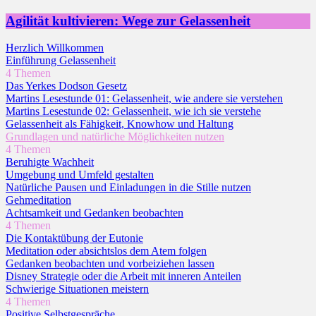
Agilität kultivieren: Wege zur Gelassenheit
Herzlich Willkommen
Einführung Gelassenheit
4 Themen
Das Yerkes Dodson Gesetz
Martins Lesestunde 01: Gelassenheit, wie andere sie verstehen
Martins Lesestunde 02: Gelassenheit, wie ich sie verstehe
Gelassenheit als Fähigkeit, Knowhow und Haltung
Grundlagen und natürliche Möglichkeiten nutzen
4 Themen
Beruhigte Wachheit
Umgebung und Umfeld gestalten
Natürliche Pausen und Einladungen in die Stille nutzen
Gehmeditation
Achtsamkeit und Gedanken beobachten
4 Themen
Die Kontaktübung der Eutonie
Meditation oder absichtslos dem Atem folgen
Gedanken beobachten und vorbeiziehen lassen
Disney Strategie oder die Arbeit mit inneren Anteilen
Schwierige Situationen meistern
4 Themen
Positive Selbstgespräche