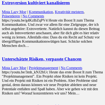
Extroversion kultiviert kanalisieren
Mista Lazy Moe
|
Kommunikation
,
Kreativität meistern
,
Präsentieren
|
No Comments
https://youtu.be/g4KzlbZqPV4 Heute ein Boost It zum Thema
Kommunikation. Und zwar vor allem für eine Zielgruppe, der ich
selbst angehöre: Extrovertierte. Natürlich kannst du diesen Beitrag
auch als Introvertierter anschauen, aber für dich gibt es hier relativ
wenig zu lernen. Allenfalls eins: Dass du ein Recht auf Schutz vor
übergriffigen Kommunikationswütigen hast. Schicke solchen
Menschen doch…
Unterschätzte Risiken, verpasste Chancen
Mista Lazy Moe
|
Projektmanagement
|
No Comments
https://youtu.be/3mh_kNJ2hUc Heute das erste Boost It zum Thema
"Projektmanagement". Ein Projekt ohne Risiken ist kein Projekt.
Und ein Projekt mit Risiken ist ein Problem. Aber Probleme sind
genial, denn daraus können wir neue Projekte ableiten und neue
Potentiale entfalten und Spaß haben. Aber wie gehen wir mit den
Risiken um? Worauf konzentrieren wir uns? Mein…