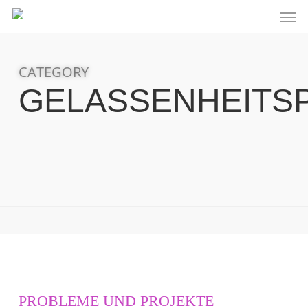
Skip
Men
to
main
content
CATEGORY
GELASSENHEITS
PROBLEME UND PROJEKTE