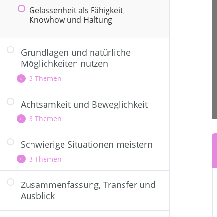
Gelassenheit als Fähigkeit,
Knowhow und Haltung
Grundlagen und natürliche
Möglichkeiten nutzen
3 Themen
Achtsamkeit und Beweglichkeit
Beruhigte Wachheit
3 Themen
Umgebung und Umfeld gestalten
Natürliche Pausen und
Schwierige Situationen meistern
Gehmeditation
Einladungen in die Stille nutzen
3 Themen
Die Kontaktübung der Eutonie
Disney Strategie oder die Arbeit
Zusammenfassung, Transfer und
Positive Selbstgespräche
mit inneren Anteilen
Ausblick
Lösungsorientierung kultivieren