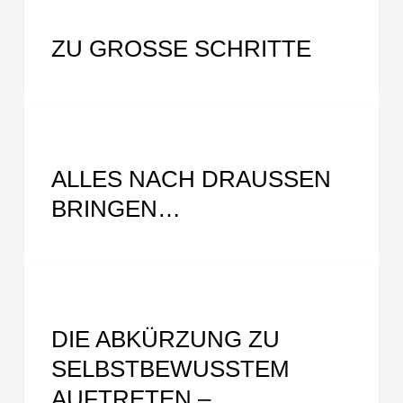
große
GRUNDLAGEN
Schritte
ZU GROSSE SCHRITTE
Alles
nach
GRUNDLAGEN
draußen
bringen…
ALLES NACH DRAUSSEN B
RINGEN…
Die
Abkürzung
GRUNDLAGEN
zu
selbstbewusstem
DIE ABKÜRZUNG ZU
Auftreten
SELBSTBEWUSSTEM
–
Statusspiele
AUFTRETEN –