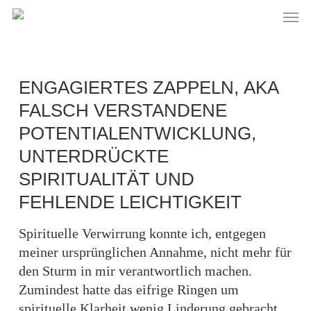
Skip
Men
to
main
content
ENGAGIERTES ZAPPELN, AKA
FALSCH VERSTANDENE
POTENTIALENTWICKLUNG,
UNTERDRÜCKTE
SPIRITUALITÄT UND
FEHLENDE LEICHTIGKEIT
Spirituelle Verwirrung konnte ich, entgegen
meiner ursprünglichen Annahme, nicht mehr für
den Sturm in mir verantwortlich machen.
Zumindest hatte das eifrige Ringen um
spirituelle Klarheit wenig Linderung gebracht.