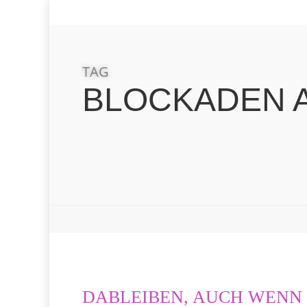
SKIP
TO
MAIN
CONTENT
TAG
BLOCKADEN 
DABLEIBEN, AUCH WENN 