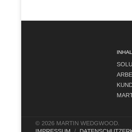
INHA
SOLU
ARBE
KUN
MART
© 2026 MARTIN WEDGWOOD.
IMPRESSUM
/
DATENSCHUTZER