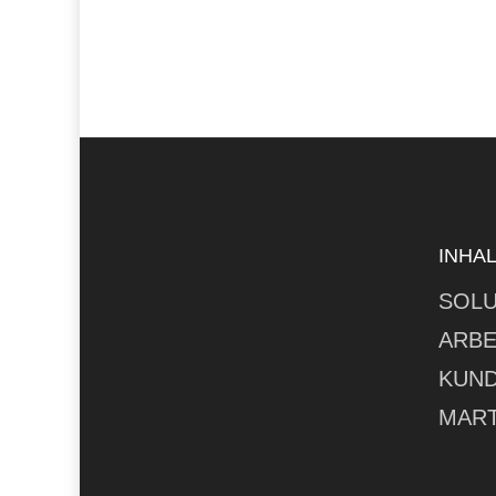
INHA
SOLU
ARBE
KUN
MART